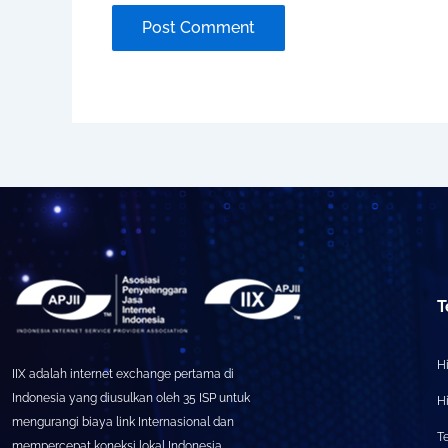
T
Hi
IIX adalah internet exchange pertama di
Indonesia yang diusulkan oleh 35 ISP untuk
H
mengurangi biaya link Internasional dan
T
mempercepat koneksi lokal Indonesia.