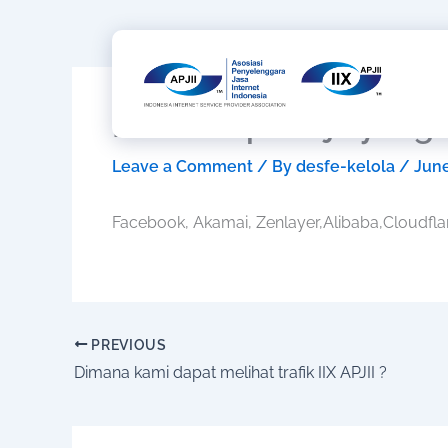
Skip
to
content
Konten apa saja yang a
Leave a Comment
/ By
desfe-kelola
/
June
Facebook, Akamai, Zenlayer,Alibaba,Cloudflar
PREVIOUS
Dimana kami dapat melihat trafik IIX APJII ?