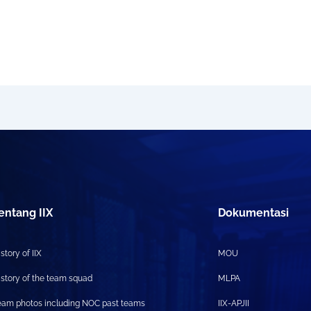
entang IIX
Dokumentasi
story of IIX
MOU
istory of the team squad
MLPA
eam photos including NOC past teams
IIX-APJII