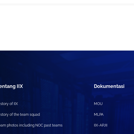
entang IIX
Dokumentasi
story of IIX
MOU
istory of the team squad
MLPA
eam photos including NOC past teams
IIX-APJII