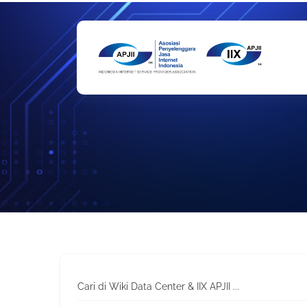
Skip
to
content
Cari di Wiki Data Center & IIX APJII ...