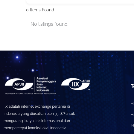
0
Items Found
No listings found.
T
Hi
IIX adalah internet exchange pertama di
Indonesia yang diusulkan oleh 35 ISP untuk
H
mengurangi biaya link Internasional dan
T
mempercepat koneksi lokal Indonesia.